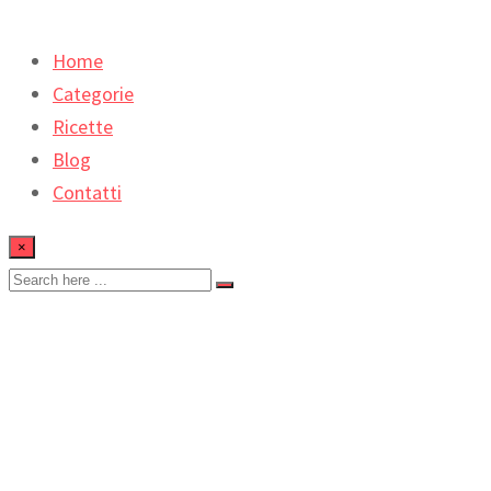
Home
Categorie
Ricette
Blog
Contatti
×
Crema pasticcera al
limone
Home
Dolci
Crema pasticcera al limone