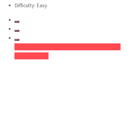
Difficulty: Easy
Facebook
Twitter
Google+
Whatsapp
Pinterest
Share via Email