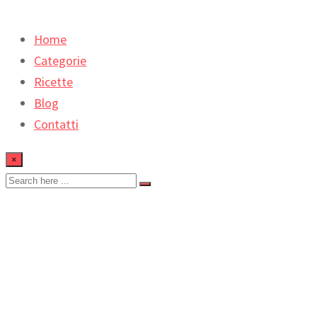
Home
Categorie
Ricette
Blog
Contatti
×
Torta soffice all’acqua e
cacao, senza uova e
burro