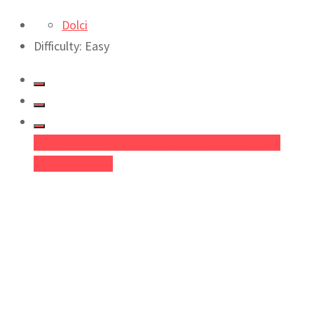
Dolci
Difficulty: Easy
Facebook
Twitter
Google+
Whatsapp
Pinterest
Share via Email