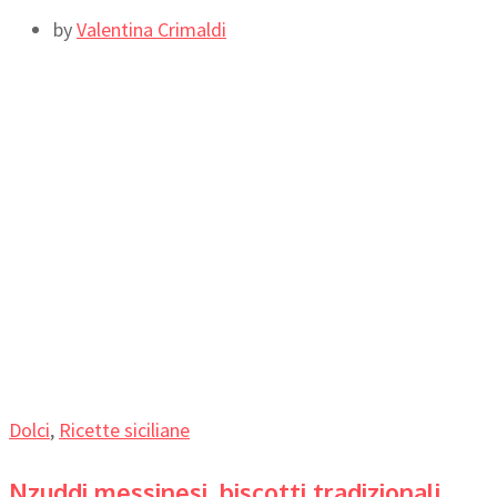
by
Valentina Crimaldi
Dolci
,
Ricette siciliane
Nzuddi messinesi, biscotti tradizionali